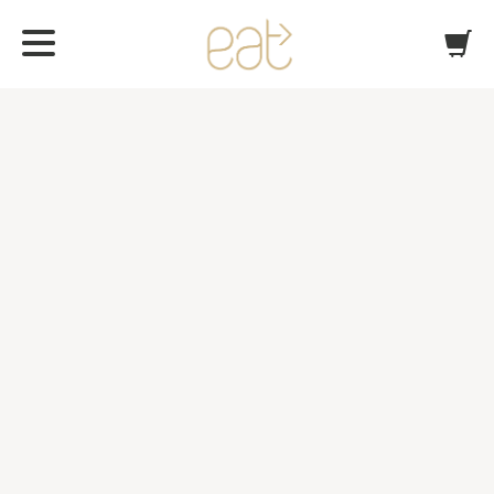
Intern catering
BESTÄLLNINGSVILLKOR
Catering
I beställningsformuläret finns en övrigtruta där kan ni
skriva övriga behov tex specialkost eller annat som ni
vill att vi ska veta . Vi bekräftar era beställningar per
mail. Klimatsmarta leveranser !! Vår ambition är att