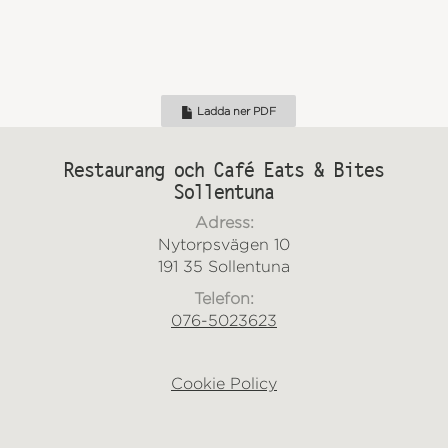
Glögg Flaska 75 cl (Förrådsvara)
18 kr
Beställ
Ladda ner PDF
Restaurang och Café Eats & Bites
Sollentuna
Adress:
Nytorpsvägen 10
191 35 Sollentuna
Telefon:
076-5023623
Cookie Policy